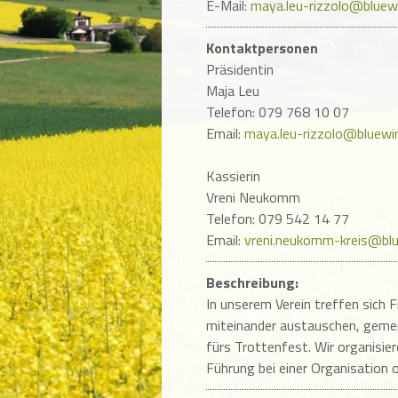
E-Mail:
maya.leu-rizzolo@bluew
Kontaktpersonen
Präsidentin
Maja Leu
Telefon: 079 768 10 07
Email:
maya.leu-rizzolo@bluewi
Kassierin
Vreni Neukomm
Telefon: 079 542 14 77
Email:
vreni.neukomm-kreis@blu
Beschreibung:
In unserem Verein treffen sich 
miteinander austauschen, gem
fürs Trottenfest. Wir organisie
Führung bei einer Organisation 