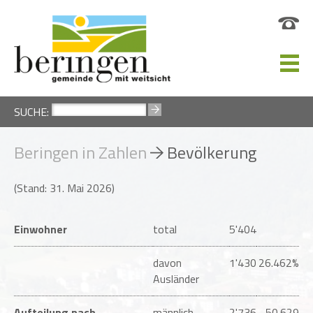
SUCHE:
Beringen in Zahlen
Bevölkerung
(Stand: 31. Mai 2026)
Einwohner
total
5'404
davon
1'430
26.462%
Ausländer
Aufteilung nach
männlich
2'736
50.629