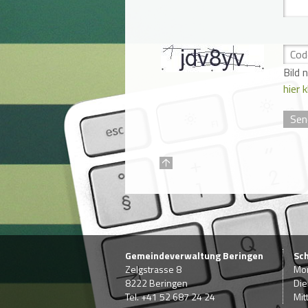
Bild 
hier k
Gemeindeverwaltung Beringen
Sc
Zelgstrasse 8
Mon
8222 Beringen
Die
Tel. +41 52 687 24 24
Mit