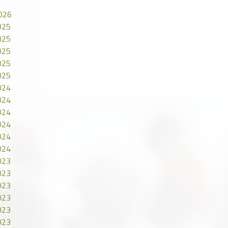
2026
025
025
025
025
025
024
024
024
024
024
024
023
023
023
023
023
023